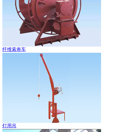
纤维索卷车
灯用吊