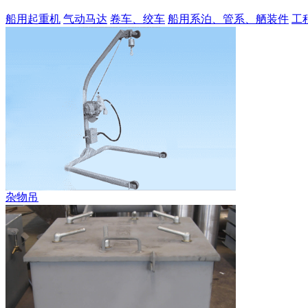
船用起重机
气动马达
卷车、绞车
船用系泊、管系、舾装件
工
杂物吊