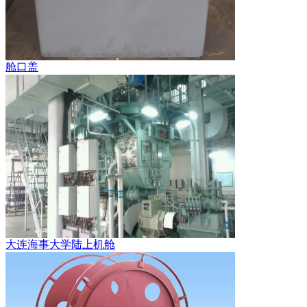
舱口盖
大连海事大学陆上机舱